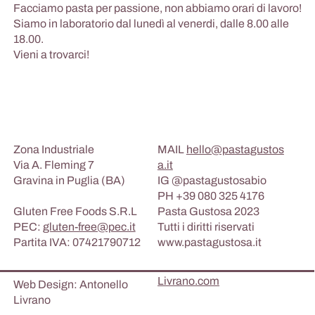
Facciamo pasta per passione, non abbiamo orari di lavoro!
Siamo in laboratorio dal lunedì al venerdi, dalle 8.00 alle
18.00.
Vieni a trovarci!
hello@pastagustosa.it
Zona Industriale
MAIL
hello@pastagustos
Via A. Fleming 7
a.it
Gravina in Puglia (BA)
IG @pastagustosabio
PH +39 080 325 4176
Gluten Free Foods S.R.L
Pasta Gustosa 2023
PEC:
gluten-free@pec.it
Tutti i diritti riservati
Partita IVA: 07421790712
www.pastagustosa.it
Livrano.com
Web Design: Antonello
Livrano