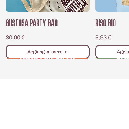
GUSTOSA PARTY BAG
RISO BIO
Prezzo
Prezzo
30,00 €
3,93 €
Aggiungi al carrello
Aggiu
Ora anche SP
pasta
gustosa