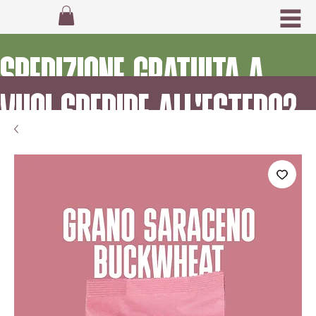
SPEDIZIONE GRATUITA A
VUOI SPEDIRE ALL'ESTERO?
PARTIRE DA 55€
CONTATTACI!