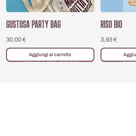
GUSTOSA PARTY BAG
RISO BIO
Prezzo
Prezzo
30,00 €
3,93 €
Aggiungi al carrello
Aggiu
Ora anche SP
pasta
gustosa