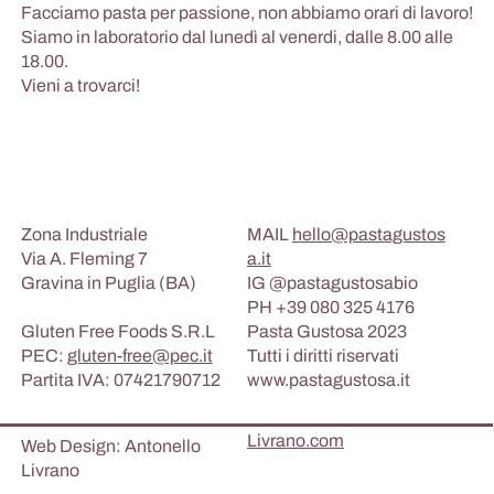
Facciamo pasta per passione, non abbiamo orari di lavoro!
Siamo in laboratorio dal lunedì al venerdi, dalle 8.00 alle
18.00.
Vieni a trovarci!
hello@pastagustosa.it
Zona Industriale
MAIL
hello@pastagustos
Via A. Fleming 7
a.it
Gravina in Puglia (BA)
IG @pastagustosabio
PH +39 080 325 4176
Gluten Free Foods S.R.L
Pasta Gustosa 2023
PEC:
gluten-free@pec.it
Tutti i diritti riservati
Partita IVA: 07421790712
www.pastagustosa.it
Livrano.com
Web Design: Antonello
Livrano