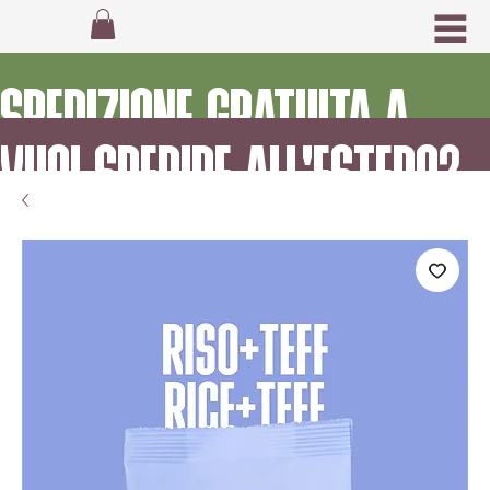
SPEDIZIONE GRATUITA A
VUOI SPEDIRE ALL'ESTERO?
PARTIRE DA 55€
CONTATTACI!